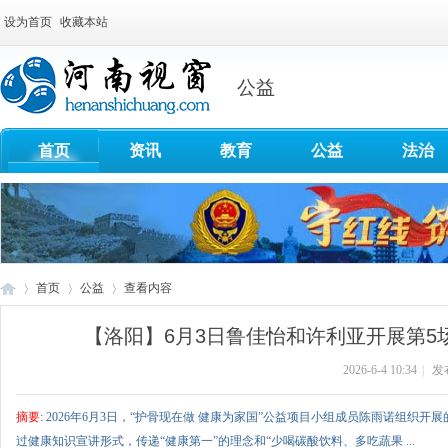
设为首页
收藏本站
公益
首页
资讯
教育
公益
法治
首页
公益
查看内容
【洛阳】6月3日鲁佳怡和许利亚开展第5场
2026-6-4 10:34
|
发
河
›
›
›
摘要
: 2026年6月3日，“护骨现在做 健康为家国”公益项目小组成员陈雨诺组
过健康知识宣讲形式，传递“健康第一”的理念和“少喝碳酸饮料、多吃蔬果 ...