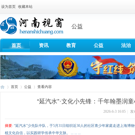
设为首页
收藏本站
公益
首页
资讯
教育
公益
法治
首页
公益
查看内容
“延汽水”·文化小先锋：千年翰墨润童
2026-6-3 16:05
|
发
河
›
›
›
摘要
: “延汽水”少先队中队，于5月31日组织近30人的社区青少年家庭走进上海
植文化自信，以实践研学传承中华文脉。 ... ... ...