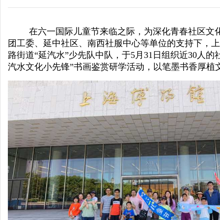
在六一国际儿童节来临之际，为深化青春社区文
团工委、延中社区、南西社服中心等单位的支持下，上
路街道“延汽水”少先队中队，于
5
月
31
日组织近
30
人的
南
汽水
文化小先锋
”书画鉴赏研学活动，以笔墨书香厚植
视