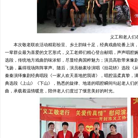
窗
义工和老人们
本次敬老联欢活动精彩纷呈、乡土韵味十足，经典戏曲轮番上演，
一辈群众最为喜爱的文艺形式，义工老师们精心登台献唱，声声唱腔
选段，传统地方戏曲韵味浓郁，尽显经典国粹魅力；演员高歌带来豫
飞扬，赢得现场阵阵掌声。随后，演员杨素珍演唱《抬花轿》选段《
秦秦演绎豫剧经典唱段《一家人欢天喜地把我请》，唱腔温柔真挚，
典选段《上山》《下山》，熟悉的旋律、地道的唱腔瞬间勾起老人们
曲，承载着温情暖意，陪伴老人们度过了惬意美好的时光。