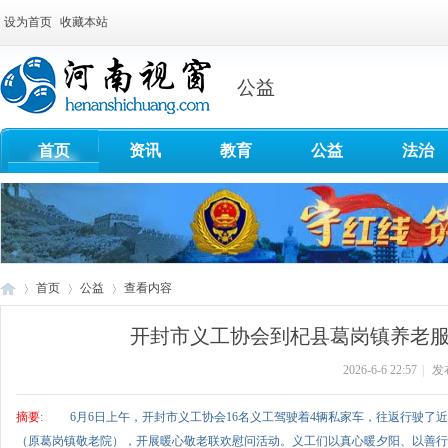
设为首页
收藏本站
公益
首页
资讯
教育
公益
法治
首页
公益
查看内容
开封市义工协会到杞县葛岗镇养老
2026-6-6 22:57
|
发
河
›
›
›
摘要
: 6月6日上午，开封市义工协会16名义工驾驶着4辆私家车，往返行驶了
（原葛岗镇敬老院），开展暖心敬老联欢慰问活动。义工们以真心暖夕阳、以善行护 