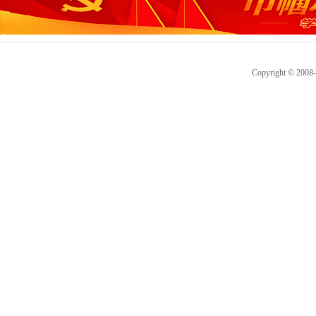
Copyright © 2008