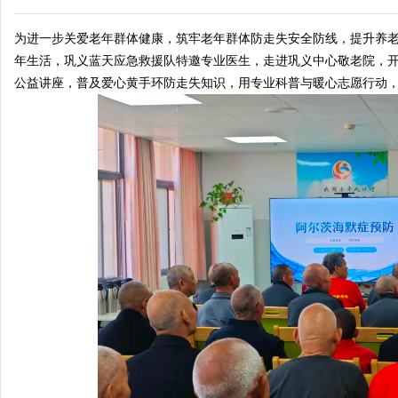
为进一步关爱老年群体健康，筑牢老年群体防走失安全防线，提升养
年生活，巩义蓝天应急救援队特邀专业医生，走进巩义中心敬老院，开
公益讲座，普及爱心黄手环防走失知识，用专业科普与暖心志愿行动
南
视